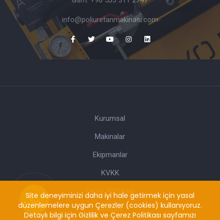
Gsm:
+90 533 311 2747
info@poliuretanmakinasi.com
Kurumsal
Makinalar
Ekipmanlar
KVKK
Çerez Politikası
Site deneyiminizi daha iyi hale getirmek için yasal
düzenlemelere uygun Çerezler (cookies) kullanıyoruz.
İletişim
Detaylı bilgi için
Gizlilik ve Çerez Politikası
sayfamızı