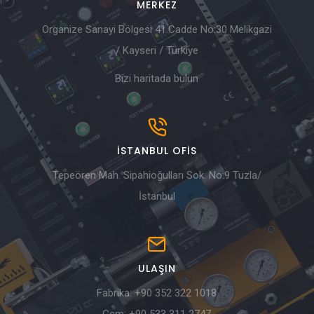
MERKEZ
Organize Sanayi Bölgesi 41.Cadde No:30 Melikgazi
/ Kayseri / Türkiye
Bizi haritada bulun
İSTANBUL OFIS
Tepeören Mah. Sipahioğulları Sok. No:9 Tuzla/
İstanbul
ULAŞIN
Fabrika:
+90 352 322 1018