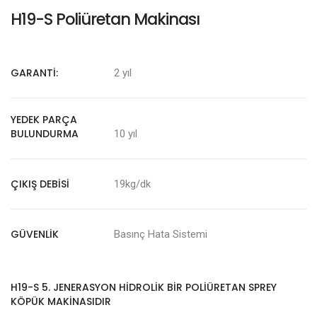
H19-S Poliüretan Makinası
GARANTI:
2 yıl
YEDEK PARÇA
BULUNDURMA
10 yıl
ÇIKIŞ DEBISI
19kg/dk
GÜVENLIK
Basınç Hata Sistemi
H19-S 5. JENERASYON HIDROLIK BIR POLIÜRETAN SPREY
KÖPÜK MAKINASIDIR