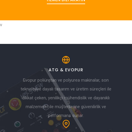
v
ATG & EVOPUR
Evopur poliüretan ve polyurea makinalar, son
teknolojiye dayalı tasarım ve üretim süreçleri ile
dikkat çeken, yenilikçi mühendislik ve dayanıklı
malzemeler ile müşterilerine güvenilirlik ve
performans sunar.