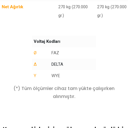
Net Ağırlık
270 kg (270.000
270 kg (270.000
gr.)
gr.)
Voltaj Kodları
Ø
FAZ
Δ
DELTA
Y
WYE
(*) Tüm ölçümler cihaz tam yükte çalışırken
alınmıştır.