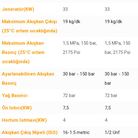
Jeneratör(KW)
33
33
Maksimum Akışkan Çıkışı
19 kg/dk
19 kg/dk
(25°C ortam sıcaklığında)
Maksimum Akışkan
1,5 MPa, 150 bar,
1,5 MPa, 150
Basınç (25°C ortam
2175 Psi
bar, 2175 Psi
sıcaklığında)
Ayarlanabilinen Akışkan
30 bar - 150 bar
30 bar - 150
Basınç
bar
Yağ Basıncı
72 bar
72 bar
Ön Isıtıcı(KW)
7,5
7,5
Hortum Isıtması(KW)
4
4
Akışkan Çıkış Nipeli (ISO)
16-1.5 metric
1/2 Unf