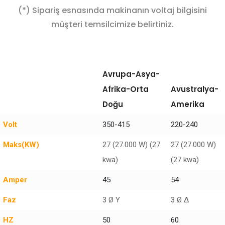
(*) Sipariş esnasında makinanın voltaj bilgisini
müşteri temsilcimize belirtiniz.
Avrupa-Asya-
Afrika-Orta
Avustralya-
Doğu
Amerika
Volt
350-415
220-240
Maks(KW)
27 (27.000 W) (27
27 (27.000 W)
kwa)
(27 kwa)
Amper
45
54
Faz
3 Ø Y
3 Ø Δ
HZ
50
60